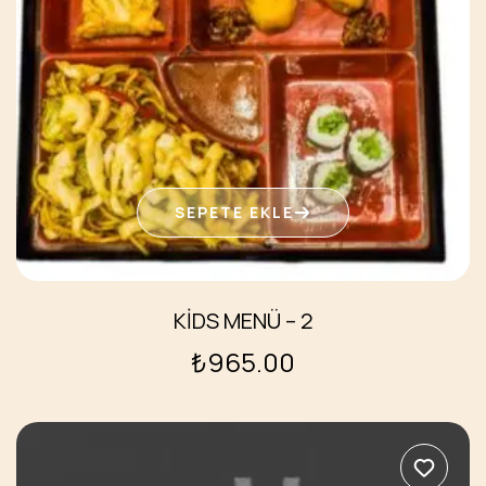
SEPETE EKLE
KİDS MENÜ – 2
₺
965.00