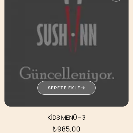
SEPETE EKLE
KİDS MENÜ – 3
₺
985.00