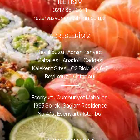
İLETIŞIM
0212 852 0 211
rezervasyon@sushiinn.com.tr
ADRESLERIMIZ
Beylikdüzü : Adnan Kahveci
Mahallesi , Anadolu Caddesi
Kalekent Sitesi , C2 Blok , No:6-7
Beylikdüzü / İstanbul
Esenyurt : Cumhuriyet Mahallesi
1993 Sokak , Sağlam Residence
No:4/3 , Esenyurt / İstanbul