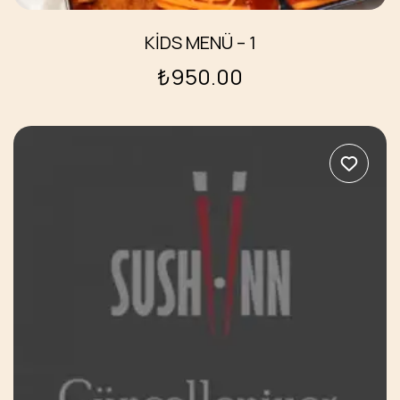
KİDS MENÜ – 1
₺
950.00