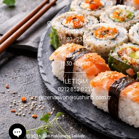
ÇALIŞMA SAATLERI
Hafta içi
11:30 - 23:00
Hafta sonu
11:30 - 00:00
İLETIŞIM
0212 852 0 211
rezervasyon@sushiinn.com.tr
Sushi Inn © 2026
.Tüm Haklarımız Saklıdır.