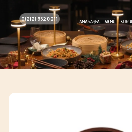
0(212) 852 0 211
ANASAYFA
MENÜ
KURU
Su