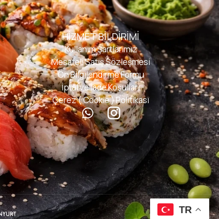
HIZMET BILDIRIMI
Kullanım Şartlarımız
Mesafeli Satış Sözleşmesi
Ön Bilgilendirme Formu
İptal ve İade Koşulları
Çerez ( Cookie ) Politikası
TR
NYURT