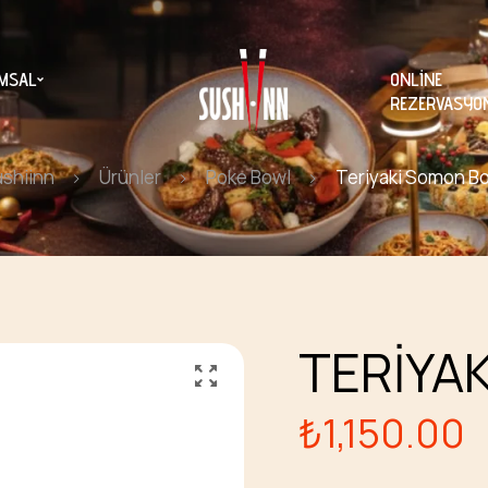
MSAL
ONLINE
REZERVASYO
shiinn
Ürünler
Poke Bowl
Teriyaki Somon B
TERIYA
₺
1,150.00