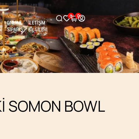
0
0
ONLINE
İLETIŞIM
N
SIPARIŞ
BILGILERI
owl
KI SOMON BOWL