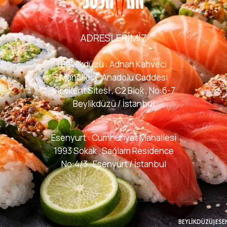
ADRESLERIMIZ
Beylikdüzü : Adnan Kahveci
Mahallesi , Anadolu Caddesi
Kalekent Sitesi , C2 Blok , No:6-7
Beylikdüzü / İstanbul
Esenyurt : Cumhuriyet Mahallesi
1993 Sokak , Sağlam Residence
No:4/3 , Esenyurt / İstanbul
BEYLİKDÜZÜ
|
ESE