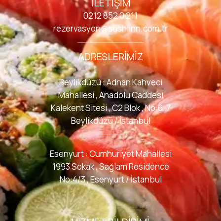
İLETIŞIM
0212 852 0 211
rezervasyon@sushiinn.com.tr
ADRESLERIMIZ
Beylikdüzü : Adnan Kahveci
Mahallesi , Anadolu Caddesi
Kalekent Sitesi , C2 Blok , No:6-7
Beylikdüzü / İstanbul
Esenyurt : Cumhuriyet Mahallesi
1993 Sokak , Sağlam Residence
No:4/3 , Esenyurt / İstanbul