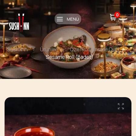
0
MENÜ
Sushiinn
Ürünler
Özel Roll (Inside Out)
Sesame Roll (8adet)