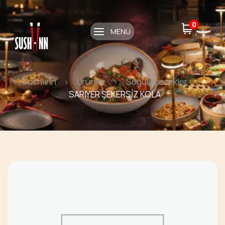
0
MENÜ
Sushiinn
Ürünler
Soğuk İçecekler
SARIYER ŞEKERSİZ KOLA