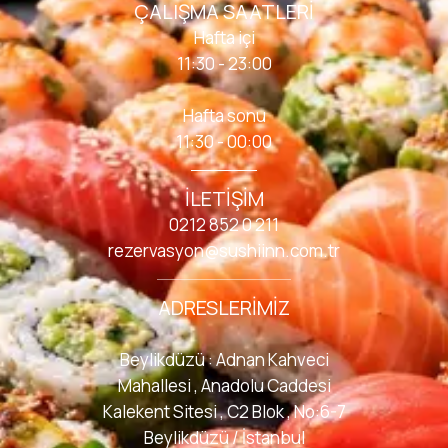
ÇALIŞMA SAATLERI
Hafta içi
11:30 - 23:00
Hafta sonu
11:30 - 00:00
İLETIŞIM
0212 852 0 211
rezervasyon@sushiinn.com.tr
ADRESLERIMIZ
Beylikdüzü : Adnan Kahveci
Mahallesi , Anadolu Caddesi
Kalekent Sitesi , C2 Blok , No:6-7
Beylikdüzü / İstanbul