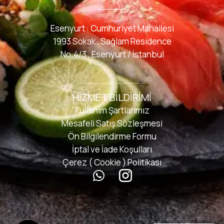
Esenyurt : Cumhuriyet Mahallesi
1993 Sokak , Sağlam Residence
No:4/3 , Esenyurt / İstanbul
HIZMET BILDIRIMI
Kullanım Şartlarımız
Mesafeli Satış Sözleşmesi
Ön Bilgilendirme Formu
İptal ve İade Koşulları
Çerez ( Cookie ) Politikası