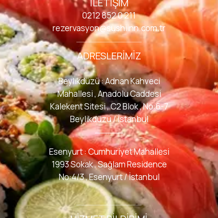
İLETIŞIM
0212 852 0 211
rezervasyon@sushiinn.com.tr
ADRESLERIMIZ
Beylikdüzü : Adnan Kahveci
Mahallesi , Anadolu Caddesi
Kalekent Sitesi , C2 Blok , No:6-7
Beylikdüzü / İstanbul
Esenyurt : Cumhuriyet Mahallesi
1993 Sokak , Sağlam Residence
No:4/3 , Esenyurt / İstanbul