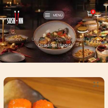
0
MENÜ
Sushiinn
Ürünler
Özel Roll (Inside Out)
Osaka Roll (8adet)