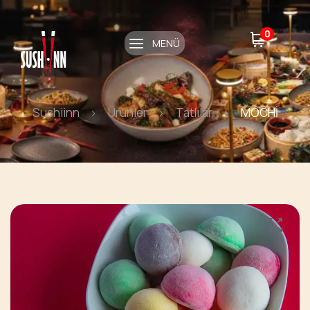
0
MENÜ
Sushiinn
Ürünler
Tatlılar
MOCHİ