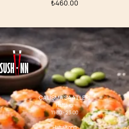
₺
460.00
ÇALIŞMA SAATLERI
Hafta içi
11:30 - 23:00
Hafta sonu