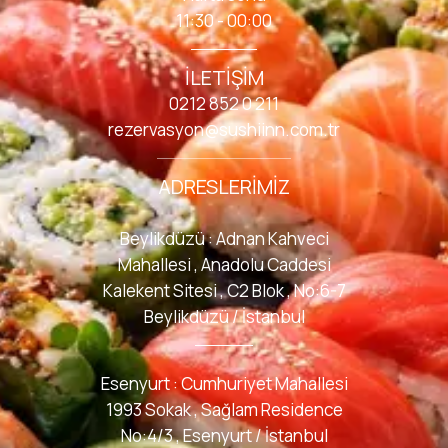
11:30 - 00:00
İLETIŞIM
0212 852 0 211
rezervasyon@sushiinn.com.tr
ADRESLERIMIZ
Beylikdüzü : Adnan Kahveci
Mahallesi , Anadolu Caddesi
Kalekent Sitesi , C2 Blok , No:6-7
Beylikdüzü / İstanbul
Esenyurt : Cumhuriyet Mahallesi
1993 Sokak , Sağlam Residence
No:4/3 , Esenyurt / İstanbul