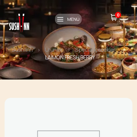
0
MENÜ
Sushiinn
Ürünler
Special İçecekler
LAİMON FRESH BERRY