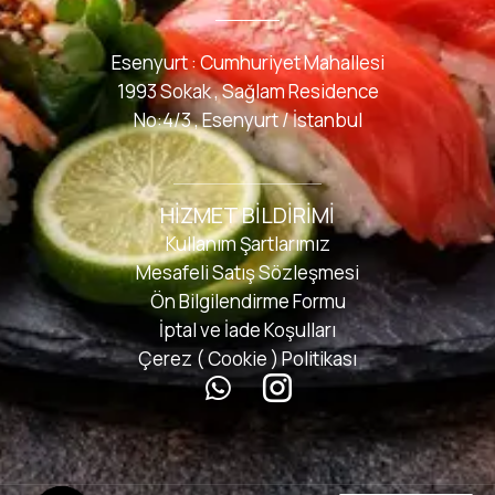
Esenyurt : Cumhuriyet Mahallesi
1993 Sokak , Sağlam Residence
No:4/3 , Esenyurt / İstanbul
HIZMET BILDIRIMI
Kullanım Şartlarımız
Mesafeli Satış Sözleşmesi
Ön Bilgilendirme Formu
İptal ve İade Koşulları
Çerez ( Cookie ) Politikası