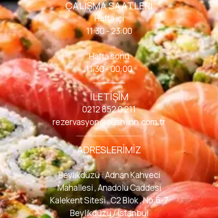
ÇALIŞMA SAATLERI
Hafta içi
11:30 - 23:00
Hafta sonu
11:30 - 00:00
İLETIŞIM
0212 852 0 211
rezervasyon@sushiinn.com.tr
ADRESLERIMIZ
Beylikdüzü : Adnan Kahveci
Mahallesi , Anadolu Caddesi
Kalekent Sitesi , C2 Blok , No:6-7
Beylikdüzü / İstanbul