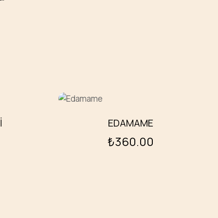
I
EDAMAME
₺
360.00