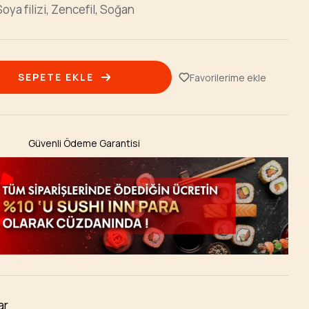
oya filizi, Zencefil, Soğan
SEPETE EKLE
Favorilerime ekle
Güvenli Ödeme Garantisi
ar