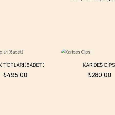
K TOPLARI(6ADET)
KARIDES CIPS
₺
495.00
₺
280.00