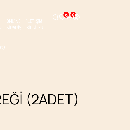
0
0
ONLINE
İLETIŞIM
N
SIPARIŞ
BILGILERI
et)
EĞI (2ADET)