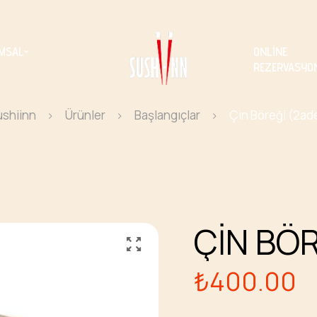
MSAL
ONLINE
REZERVASYO
shiinn
Ürünler
Başlangıçlar
Çin Böreği (2ad
ÇIN BÖR
₺
400.00