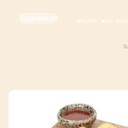
0(212) 852 0 211
ANASAYFA
MENÜ
KURU
Su