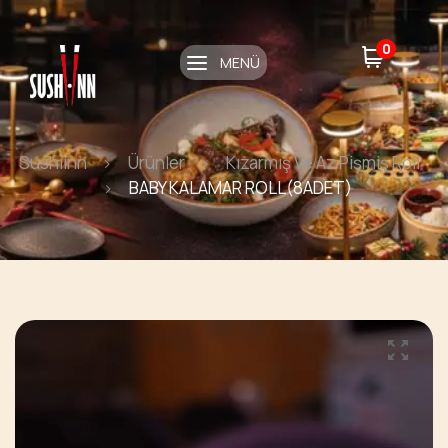
0
MENÜ
Sushiinn
Ürünler
Kızarmış Ve Az Pişmiş Roll
BABY KALAMAR ROLL(8ADET)