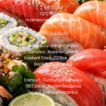
İLETIŞIM
0212 852 0 211
rezervasyon@sushiinn.com.tr
ADRESLERIMIZ
Beylikdüzü : Adnan Kahveci
Mahallesi , Anadolu Caddesi
Kalekent Sitesi , C2 Blok , No:6-7
Beylikdüzü / İstanbul
Esenyurt : Cumhuriyet Mahallesi
1993 Sokak , Sağlam Residence
No:4/3 , Esenyurt / İstanbul