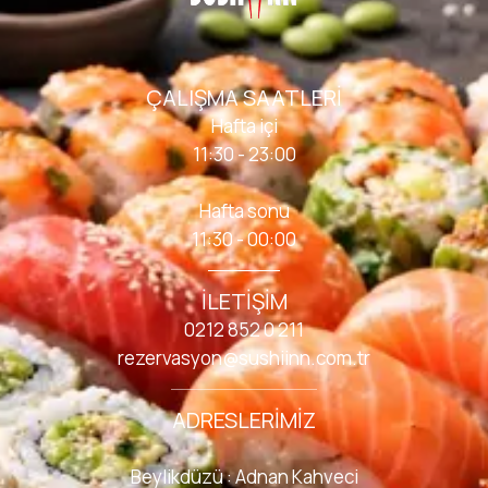
ÇALIŞMA SAATLERI
Hafta içi
11:30 - 23:00
Hafta sonu
11:30 - 00:00
İLETIŞIM
0212 852 0 211
rezervasyon@sushiinn.com.tr
ADRESLERIMIZ
Beylikdüzü : Adnan Kahveci