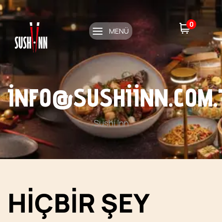
0
MENÜ
INFO@SUSHIINN.COM.
Sushi Inn
HIÇBIR ŞEY