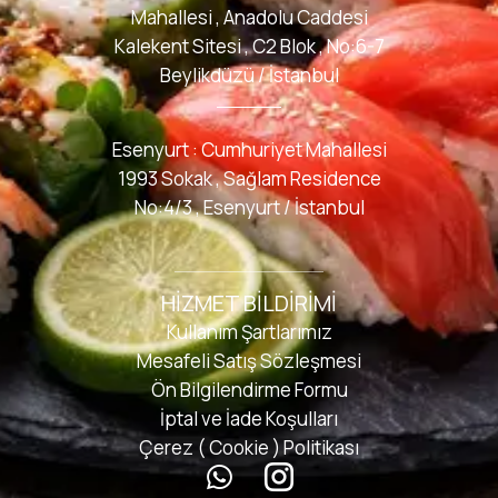
Mahallesi , Anadolu Caddesi
Kalekent Sitesi , C2 Blok , No:6-7
Beylikdüzü / İstanbul
Esenyurt : Cumhuriyet Mahallesi
1993 Sokak , Sağlam Residence
No:4/3 , Esenyurt / İstanbul
HIZMET BILDIRIMI
Kullanım Şartlarımız
Mesafeli Satış Sözleşmesi
Ön Bilgilendirme Formu
İptal ve İade Koşulları
Çerez ( Cookie ) Politikası